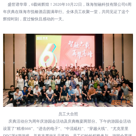
盛世谱华章，6载铸辉煌！2020年10月22日，珠海智融科技有限公司6周
年庆典在珠海市悦椿酒店圆满举行。全体员工欢聚一堂，共同见证了这个
辉煌时刻，度过愉快且感动的一天。
员工大合照
庆典活动分为周年庆游园会活动及庆典晚宴两部分。下午的游园会活动
设置了“精准666”、“进击的电子”、“中流砥柱”、“穿越火线”、“尤克里里
DIY”等8项游戏，并有丰厚的礼品奖励。员工们纷纷积极参与，游园会草坪